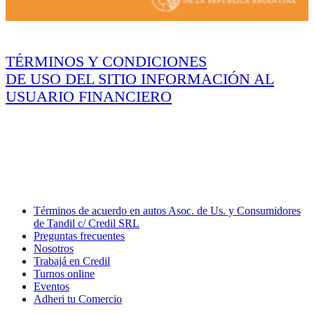
TÉRMINOS Y CONDICIONES
DE USO DEL SITIO
INFORMACIÓN AL
USUARIO FINANCIERO
Servicio de atención al consumidor:
0810-122-9292
consultasyreclamos@credil.net
15 No 1437 - LA PLATA
CREDIL SRL CUIT 30-62221630-9
Términos de acuerdo en autos Asoc. de Us. y Consumidores
de Tandil c/ Credil SRL
Preguntas frecuentes
Nosotros
Trabajá en Credil
Turnos online
Eventos
Adheri tu Comercio