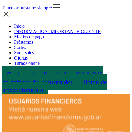
El mejor préstamo siempre
Inicio
INFORMACION IMPORTANTE CLIENTE
Medios de pago
Préstamos
Sorteo
Sucursales
Ofertas
Turnos online
Contrato de adhesión Ley N.º 24240
de defensa del consumidor
Botón de
arrepentimiento