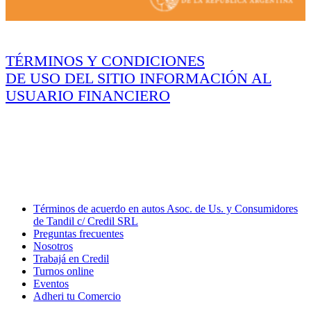
TÉRMINOS Y CONDICIONES
DE USO DEL SITIO
INFORMACIÓN AL
USUARIO FINANCIERO
Servicio de atención al consumidor:
0810-122-9292
consultasyreclamos@credil.net
15 No 1437 - LA PLATA
CREDIL SRL CUIT 30-62221630-9
Términos de acuerdo en autos Asoc. de Us. y Consumidores
de Tandil c/ Credil SRL
Preguntas frecuentes
Nosotros
Trabajá en Credil
Turnos online
Eventos
Adheri tu Comercio