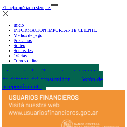
El mejor préstamo siempre
Inicio
INFORMACION IMPORTANTE CLIENTE
Medios de pago
Préstamos
Sorteo
Sucursales
Ofertas
Turnos online
Contrato de adhesión Ley N.º 24240
de defensa del consumidor
Botón de
arrepentimiento