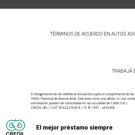
TÉRMINOS DE ACUERDO EN AUTOS ASOC
TRABAJÁ 
El otorgamiento de los créditos se encuentra sujeto al cumplimiento de las 
1900), Provincia de Buenos Aires. Este aviso no es una oferta, ni una invita
contratación pueden ser consultadas en las sucursales de Credil S.R.L.
CREDIL SRL / CUIT 30-62221630-9 / 15 Nº 1437 - LA PLATA
El mejor préstamo siempre