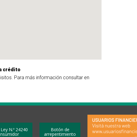
a crédito
uisitos. Para más información consultar en
 Ley N.º 24240
Botón de
onsumidor
arrepentimiento