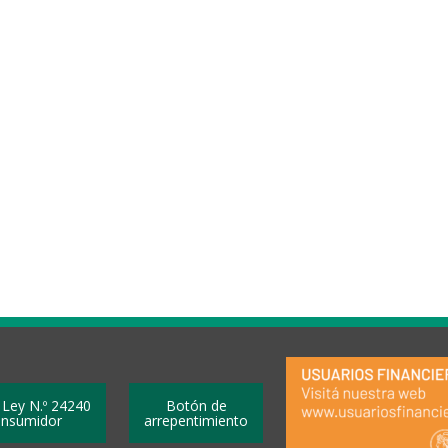
 Ley N.º 24240
Botón de
onsumidor
arrepentimiento