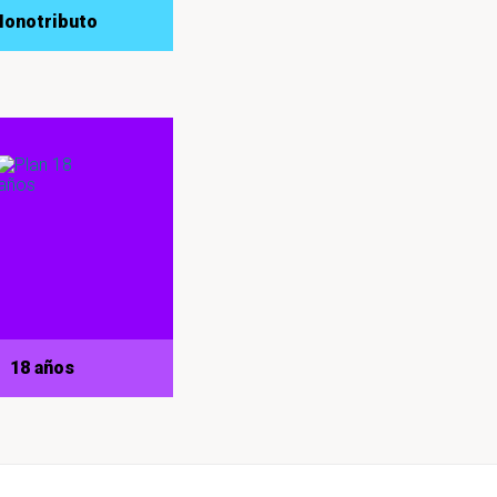
onotributo
18 años