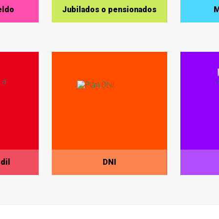
eldo
Jubilados o pensionados
M
dil
DNI