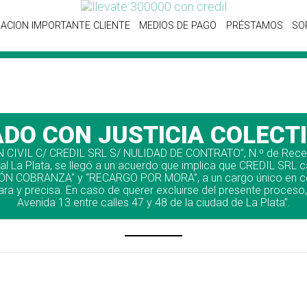
ACION IMPORTANTE CLIENTE
MEDIOS DE PAGO
PRÉSTAMOS
SO
O CON JUSTICIA COLECTIV
CIVIL C/ CREDIL SRL S/ NULIDAD DE CONTRATO”, N.º de Recept
ial La Plata, se llegó a un acuerdo que implica que CREDIL SRL 
ÓN COBRANZA" y “RECARGO POR MORA”, a un cargo único en conce
ara y precisa. En caso de querer excluirse del presente proceso
Avenida 13 entre calles 47 y 48 de la ciudad de La Plata”.