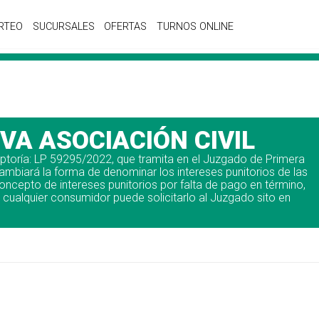
RTEO
SUCURSALES
OFERTAS
TURNOS ONLINE
A ASOCIACIÓN CIVIL
oría: LP 59295/2022, que tramita en el Juzgado de Primera
cambiará la forma de denominar los intereses punitorios de las
pto de intereses punitorios por falta de pago en término,
, cualquier consumidor puede solicitarlo al Juzgado sito en