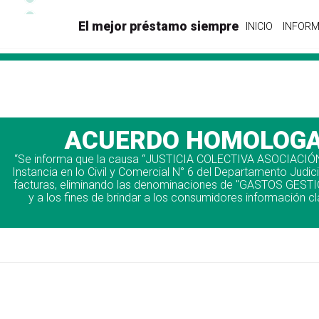
El mejor préstamo siempre
INICIO
INFORM
ACUERDO HOMOLOGAD
“Se informa que la causa “JUSTICIA COLECTIVA ASOCIACIÓN 
Instancia en lo Civil y Comercial N° 6 del Departamento Judic
facturas, eliminando las denominaciones de "GASTOS GESTI
y a los fines de brindar a los consumidores información cl